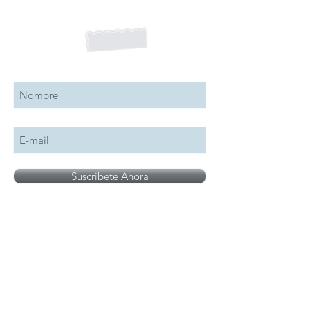
Suscribete a nuestro boletín
Suscribete Ahora
Todos los logotipos, nombres y marcas
mencionados en nuestro sitio son propiedad de
su respectivo propietario, las fotografías son
únicamente para fines de ilustración.