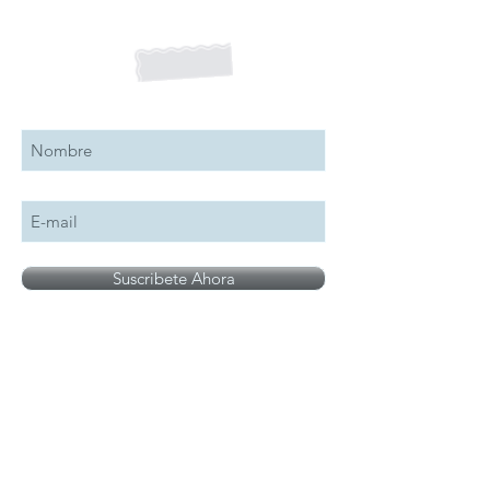
Suscribete a nuestro boletín
Suscribete Ahora
Todos los logotipos, nombres y marcas
mencionados en nuestro sitio son propiedad de
su respectivo propietario, las fotografías son
únicamente para fines de ilustración.