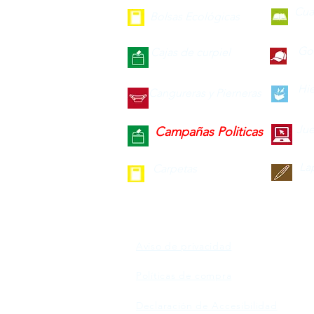
Cua
Bolsas Ecológicas
Gor
Cajas de curpiel
Hie
Cangureras y Pierneras
Jue
Campañas Politicas
La
Carpetas
Aviso de privacidad
Políticas de compra
Declaración de Accesibilidad