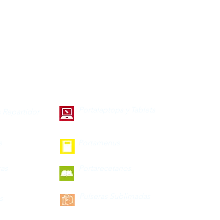
Portalaptops y Tablets
 Repartidor
s
Portamenus
ras
Portarecetarios
Pulseras Sublimadas
s