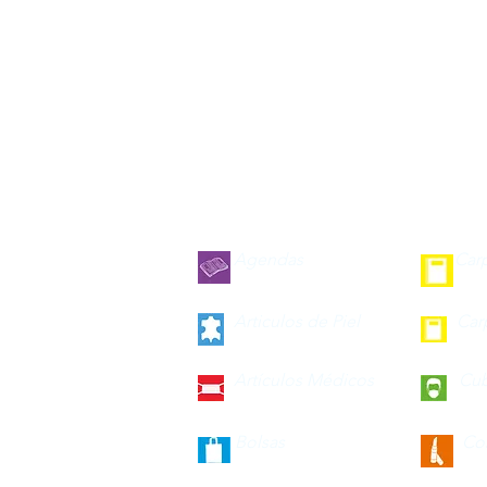
Agendas
Car
Articulos de Piel
Car
Artículos Médicos
Cu
Bolsas
Co