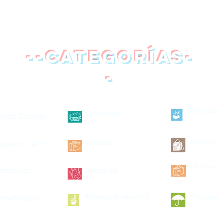
--categorías-
-
Mochilas
Loncheras
petas Cosidas
Morrale
Maletas
petas de Vinil
Pañale
brebocas
Mandiles
Manos de espuma
Paragua
smetiqueras