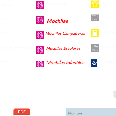
Playera
Mariconeras
dernos
Portad
ras
Mochilas
Portad
leras
Mochilas Campañeras
Portafo
gos de Escritorio
Mochilas Escolares
Portaga
piceras
Mochilas Infantiles
Descargar
Suscribete 
Catálogo