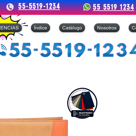
55-5519-1234
55 5519 1234
TENCIAS
Índice
Catálogo
Nosotros
C