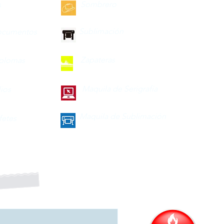
Sombrero
s
Sublimación
ocumentos
Zapateras
iplomas
Maquila de Serigrafía
lios
Maquila de Sublimación
fetes
a nuestro boletín