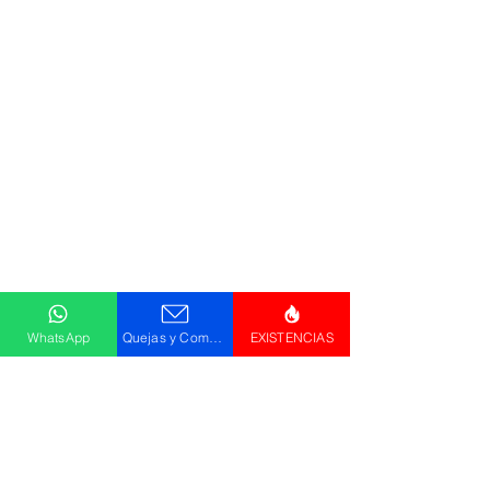
Todos los logotipos, nombres y marcas
mencionados en nuestro sitio son propiedad de
su respectivo propietario, las fotografías son
únicamente para fines de ilustración.
Aviso de privacidad
Políticas de compra
Declaración de Accesibilidad
Descargar
Catálogo
WhatsApp
Quejas y Comentarios
EXISTENCIAS