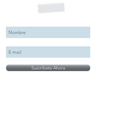
Suscribete a nuestro boletín
Suscribete Ahora
Todos los logotipos, nombres y marcas
mencionados en nuestro sitio son propiedad de
su respectivo propietario, las fotografías son
únicamente para fines de ilustración.