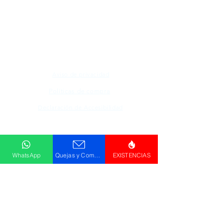
Todos los logotipos, nombres y marcas
mencionados en nuestro sitio son propiedad de
su respectivo propietario, las fotografías son
únicamente para fines de ilustración.
Aviso de privacidad
Políticas de compra
Declaración de Accesibilidad
Descargar
Catálogo
WhatsApp
Quejas y Comentarios
EXISTENCIAS