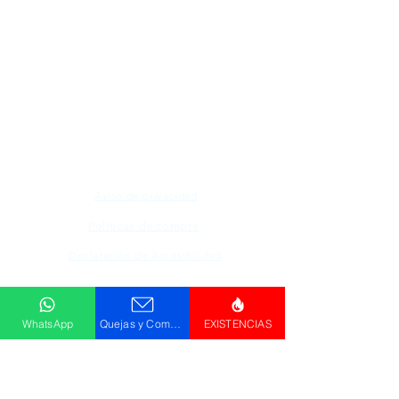
Todos los logotipos, nombres y marcas
mencionados en nuestro sitio son propiedad de
su respectivo propietario, las fotografías son
únicamente para fines de ilustración.
Aviso de privacidad
Políticas de compra
Declaración de Accesibilidad
Descargar
WhatsApp
Quejas y Comentarios
EXISTENCIAS
Catálogo