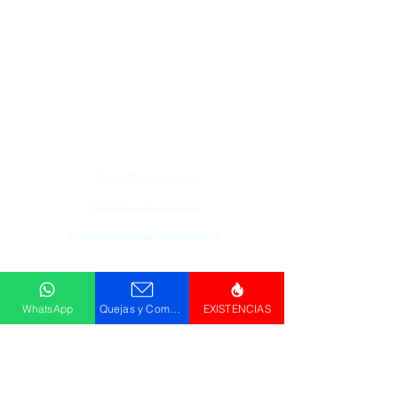
Todos los logotipos, nombres y marcas
mencionados en nuestro sitio son propiedad de
su respectivo propietario, las fotografías son
únicamente para fines de ilustración.
Aviso de privacidad
Políticas de compra
Declaración de Accesibilidad
Descargar
Catálogo
WhatsApp
Quejas y Comentarios
EXISTENCIAS