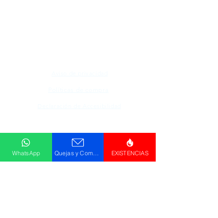
Todos los logotipos, nombres y marcas
mencionados en nuestro sitio son propiedad de
su respectivo propietario, las fotografías son
únicamente para fines de ilustración.
Aviso de privacidad
Políticas de compra
Declaración de Accesibilidad
Descargar
Catálogo
WhatsApp
Quejas y Comentarios
EXISTENCIAS