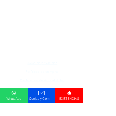
Todos los logotipos, nombres y marcas
mencionados en nuestro sitio son propiedad de
su respectivo propietario, las fotografías son
únicamente para fines de ilustración.
Aviso de privacidad
Políticas de compra
Declaración de Accesibilidad
Descargar
WhatsApp
Quejas y Comentarios
EXISTENCIAS
Catálogo