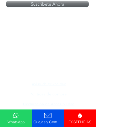
Suscribete Ahora
Todos los logotipos, nombres y marcas
mencionados en nuestro sitio son propiedad de
su respectivo propietario, las fotografías son
únicamente para fines de ilustración.
Aviso de privacidad
Políticas de compra
Declaración de Accesibilidad
Descargar
WhatsApp
Quejas y Comentarios
EXISTENCIAS
Catálogo