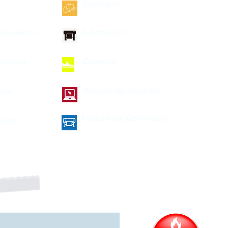
Sombrero
s
Sublimación
ocumentos
Zapateras
iplomas
Maquila de Serigrafía
lios
Maquila de Sublimación
fetes
a nuestro boletín