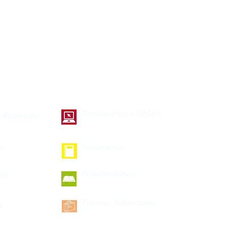
Portalaptops y Tablets
 Repartidor
s
Portamenus
ras
Portarecetarios
Pulseras Sublimadas
s