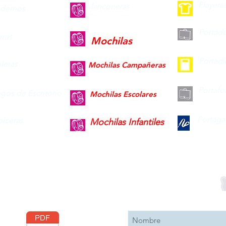
Playera
Mariconeras
dernos
Portad
ras
Mochilas
Portad
leras
Mochilas Campañeras
Portafo
gos de Escritorio
Mochilas Escolares
Portaga
piceras
Mochilas Infantiles
Descargar
Suscribete 
Catálogo