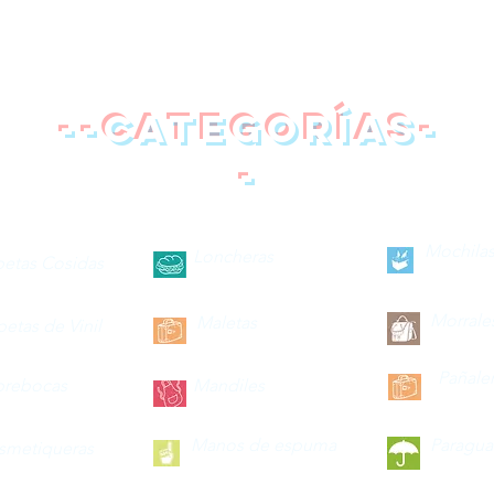
--categorías-
-
Mochilas
Loncheras
petas Cosidas
Morrale
Maletas
petas de Vinil
Pañale
brebocas
Mandiles
Manos de espuma
Paragua
smetiqueras