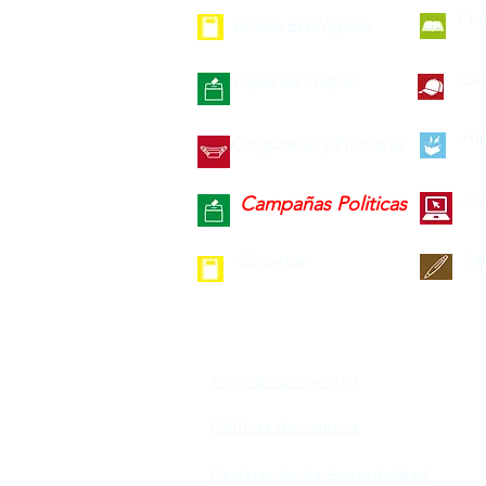
Cua
Bolsas Ecológicas
Gor
Cajas de curpiel
Hie
Cangureras y Pierneras
Jue
Campañas Politicas
La
Carpetas
Aviso de privacidad
Políticas de compra
Declaración de Accesibilidad