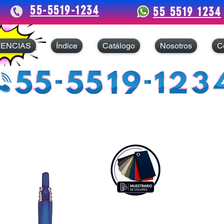
55-5519-1234
55 5519 1234
TENCIAS
Índice
Catálogo
Nosotros
C