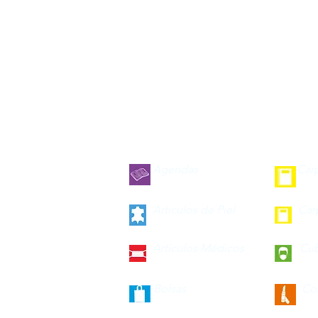
Agendas
Car
Articulos de Piel
Car
Artículos Médicos
Cu
Bolsas
Co