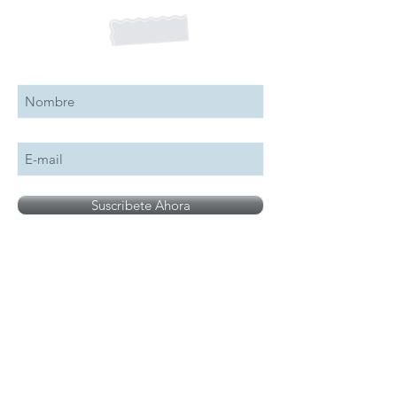
Suscribete a nuestro boletín
Suscribete Ahora
Todos los logotipos, nombres y marcas
mencionados en nuestro sitio son propiedad de
su respectivo propietario, las fotografías son
únicamente para fines de ilustración.