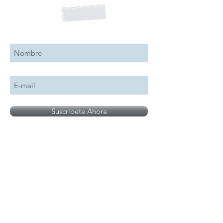
Suscribete a nuestro boletín
Suscribete Ahora
Todos los logotipos, nombres y marcas
mencionados en nuestro sitio son propiedad de
su respectivo propietario, las fotografías son
únicamente para fines de ilustración.