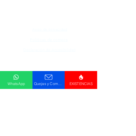
únicamente para fines de ilustración.
Aviso de privacidad
Políticas de compra
Declaración de Accesibilidad
Descargar
Catálogo
WhatsApp
Quejas y Comentarios
EXISTENCIAS