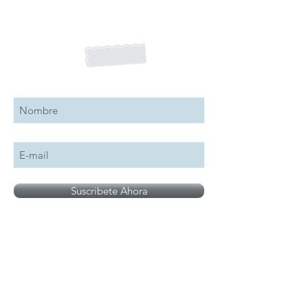
Suscribete a nuestro boletín
Suscribete Ahora
Todos los logotipos, nombres y marcas
mencionados en nuestro sitio son propiedad de
su respectivo propietario, las fotografías son