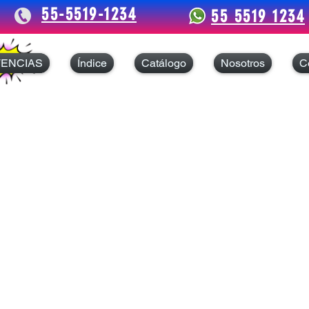
55-5519-1234
55 5519 1234
TENCIAS
Índice
Catálogo
Nosotros
C